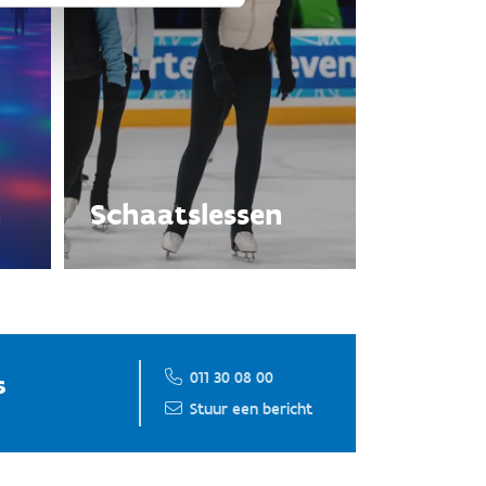
n
Schaatslessen
011 30 08 00
s
Stuur een bericht