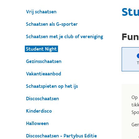
St
Vrij schaatsen
Schaatsen als G-sporter
Fun
Schaatsen met je club of vereniging
Student Night
Gezinsschaatsen
T
Vakantieaanbod
Schaatspieten op het ijs
Op 
Discoschaatsen
tik
Kinderdisco
Spo
Halloween
Gen
Discoschaatsen - Partybus Editie