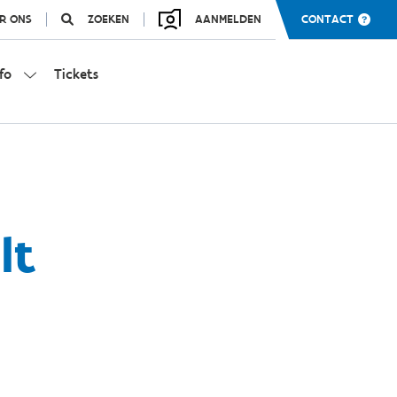
R ONS
ZOEKEN
AANMELDEN
CONTACT
fo
Tickets
lt