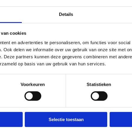
Van 19.45 – 21.
Kostprijs com
Details
*Alles inbegrepen: ve
schaatshuur, gratis 
 van cookies
in de sportbar.
Veget
ent en advertenties te personaliseren, om functies voor social
Hoe bereik je ons
. Ook delen we informatie over uw gebruik van onze site met on
e. Deze partners kunnen deze gegevens combineren met andere i
erzameld op basis van uw gebruik van hun services.
interessant voor jou
Voorkeuren
Statistieken
Selectie toestaan