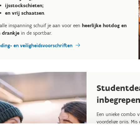
ijsstockschieten;
en vrij schaatsen
.
alle inspanning schuif je aan voor een
heerlijke hotdog en
 drankje
in de sportbar.
eding- en veiligheidsvoorschriften
Studentdeal
inbegrepe
Een unieke combo va
voordelige prijs. Mis 
28 september 