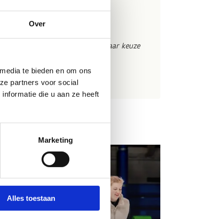
15 uur
bodeal:
€15,00 per persoon
*
Over
rschillende activiteiten op het ijs,
locker, een hotdog en 1 drankje naar keuze
arische optie beschikbaar.
 media te bieden en om ons
ze partners voor social
nformatie die u aan ze heeft
Marketing
Alles toestaan