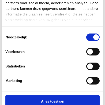
partners voor social media, adverteren en analyse. Deze
MET HOEVEEL PERSONEN KOM JE?
partners kunnen deze gegevens combineren met andere
informatie die u aan ze heeft verstrekt of die ze hebben
Graag ontvang ik een factuur voor:
verzameld op basis van uw gebruik van hun services.
Het totale bedrag van de privé­schaatsles,
inclusief de toegangstickets en huur
Toestemmingsselectie
schaatsen.
Noodzakelijk
Enkel de kostprijs van de lesgever,
aangezien ik reeds beschik over een
Voorkeuren
schaatsabonnement bij Sport Vlaanderen
Hasselt
Statistieken
Marketing
Alles toestaan