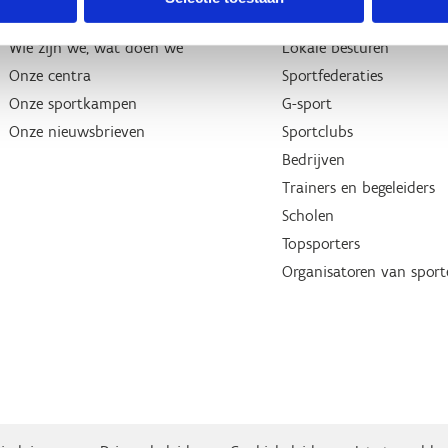
Over ons
Wij ondersteunen
Wie zijn we, wat doen we
Lokale besturen
Onze centra
Sportfederaties
Onze sportkampen
G-sport
Onze nieuwsbrieven
Sportclubs
Bedrijven
Trainers en begeleiders
Scholen
Topsporters
Organisatoren van spor