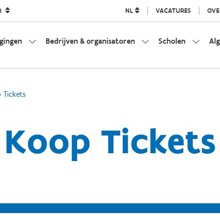
R
NL
VACATURES
OVE
igingen
Bedrijven & organisatoren
Scholen
Al
 Tickets
Koop Tickets
Koop tickets