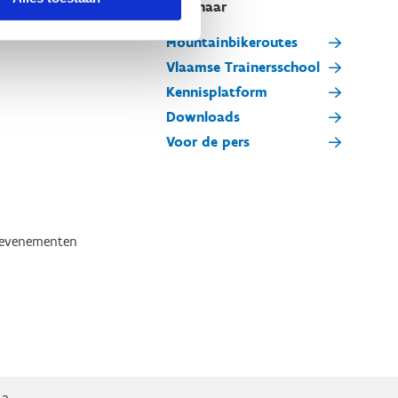
Snel naar
Mountainbikeroutes
Vlaamse Trainersschool
Kennisplatform
Downloads
Voor de pers
tevenementen