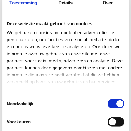
Toestemming
Details
Over
Deze website maakt gebruik van cookies
We gebruiken cookies om content en advertenties te
personaliseren, om functies voor social media te bieden
en om ons websiteverkeer te analyseren. Ook delen we
Geen fiets? Geen probleem!
informatie over uw gebruik van onze site met onze
partners voor social media, adverteren en analyse. Deze
Wil je graag een fiets- of mountainbikeroute
partners kunnen deze gegevens combineren met andere
afleggen, maar heb je zelf niet het correcte
informatie die u aan ze heeft verstrekt of die ze hebben
materiaal? Geen probleem! Er zijn verschillende
verzameld op basis van uw gebruik van hun services.
mogelijkheden om een fiets te huren.
Een mountainbike kan je via ons huren, voor
Toestemmingsselectie
andere mogelijkheden kan je bij Werkplus terecht.
Noodzakelijk
Huur een mountainbike
Voorkeuren
Huur een fiets bij Werkplus