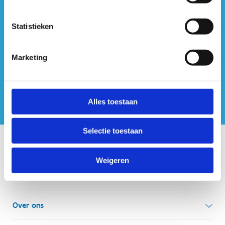
#sportersbelevenmeer
Statistieken
ook op sociale media
Marketing
Alles toestaan
Selectie toestaan
Onze centra
Weigeren
Sport Vlaanderen Hoofdzetel
Simon Bolivarlaan 17
Over ons
1000 Brussel