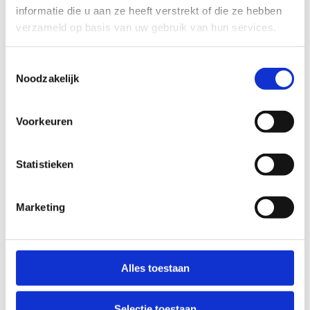
Om jou als ruiter zo goed mogelijk te begeleiden
informatie die u aan ze heeft verstrekt of die ze hebben
tijdens je traject hebben we '
Jouw ruiterroute
' in
verzameld op basis van uw gebruik van hun services.
het leven geroepen.
Op het einde van elke lessenreeks zal je als ruiter
Toestemmingsselectie
geëvalueerd worden door een van onze
Noodzakelijk
sporttechnische medewerkers. Dit geeft je een beeld
van je evolutie en zo weet je meteen voor welke
Voorkeuren
reeks je best opnieuw inschrijft.
Het belang van het juiste niveau
Statistieken
We vinden het belangrijk dat je begeleid wordt
naar je kunnen en je met schoolpaarden en -pony's
kan rijden die geschikt zijn voor dat niveau. Dat is
Marketing
niet alleen leuker voor jezelf, maar ook een pak
aangenamer voor onze lieve paarden en pony's.
Niveau verdeling lessenreeksen
Alles toestaan
Selectie toestaan