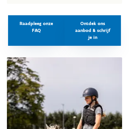
Raadpleeg onze
Ontdek ons
FAQ
aanbod & schrijf
je in