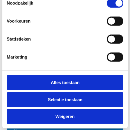
lessenreeksen.
Noodzakelijk
Je hebt minimum het niveau paard/pony
vervolmaking 1.
Voorkeuren
Interesse? Schrijf dan een leuke motivatiebrief en
mail deze naar Wendy.
Statistieken
Ik stel mij kandidaat als meter of peter
Marketing
Alles toestaan
Meer informatie
Selectie toestaan
Wendy Saelens
Weigeren
Sporttechnicus