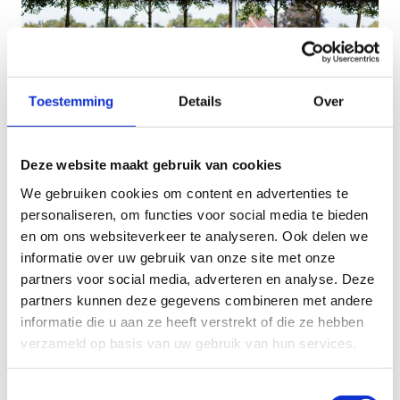
Toestemming
Details
Over
Deze website maakt gebruik van cookies
We gebruiken cookies om content en advertenties te
Stel je kandidaat
personaliseren, om functies voor social media te bieden
en om ons websiteverkeer te analyseren. Ook delen we
Je kan je kandidatuur enkel indienen
informatie over uw gebruik van onze site met onze
wanneer je ook ingeschreven bent voor een
partners voor social media, adverteren en analyse. Deze
van onze gewone lessenreeksen. Deze
partners kunnen deze gegevens combineren met andere
lessenreeks dient apart betaald te worden en
informatie die u aan ze heeft verstrekt of die ze hebben
is
niet
inbegrepen in het maandbedrag.
verzameld op basis van uw gebruik van hun services.
Je kan je enkel kandidaat stellen indien je
vorig schooljaar reeds deelnam aan onze
Toestemmingsselectie