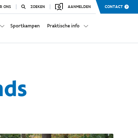
R ONS
ZOEKEN
AANMELDEN
CONTACT
Sportkampen
Praktische info
nds