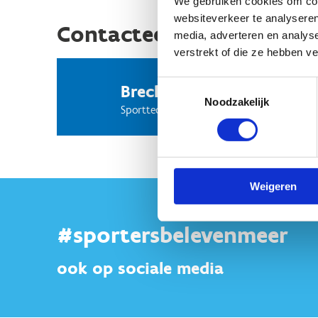
We gebruiken cookies om cont
websiteverkeer te analyseren
Contacteer ons
media, adverteren en analys
verstrekt of die ze hebben v
Toestemmingsselectie
Brecht Vandendriessche
Noodzakelijk
Sporttechnisch coördinator
Weigeren
#sportersbelevenmeer
ook op sociale media