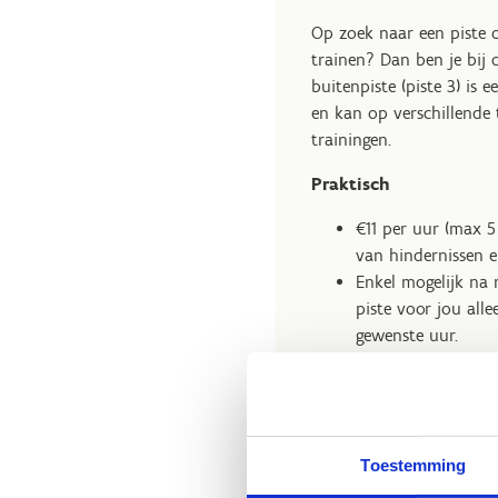
Op zoek naar een piste
trainen? Dan ben je bij 
buitenpiste (piste 3) is 
en kan op verschillende
trainingen.
Praktisch
€11 per uur (max 5
van hindernissen e
Enkel mogelijk na 
piste voor jou all
gewenste uur.
Verplicht mest opr
parking!
Na je boeking ontv
betreden. Zorg er d
Toestemming
ingeeft. Gelieve bi
Je eigen trainer m