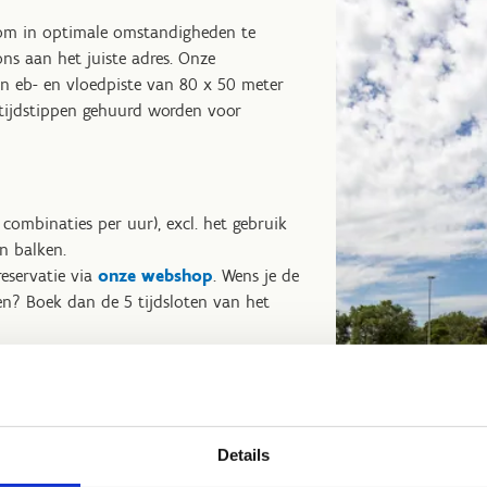
 om in optimale omstandigheden te
ons aan het juiste adres. Onze
een eb- en vloedpiste van 80 x 50 meter
 tijdstippen gehuurd worden voor
 combinaties per uur), excl. het gebruik
n balken.
reservatie via
onze webshop
. Wens je de
een? Boek dan de 5 tijdsloten van het
uimen, dit zowel in de piste, als op de
ang je via mail een code om de piste te
us voor dat je een correct e-mailadres
Details
j vertrek de piste opnieuw te sluiten.
eenemen is toegestaan.