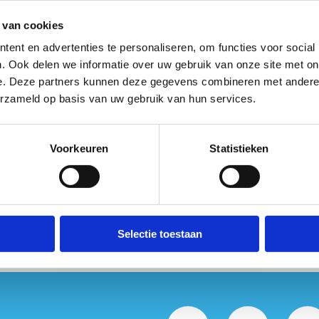
nze parking, voorbehouden voor trailers
 van cookies
ze is uitsluitend bereikbaar via de inrit
ent en advertenties te personaliseren, om functies voor social
straat
ter hoogte van nummer 40.
. Ook delen we informatie over uw gebruik van onze site met on
 waar de verschillende pistes zich
e. Deze partners kunnen deze gegevens combineren met andere i
 dan
het grondplan
van ons centrum.
erzameld op basis van uw gebruik van hun services.
n niet terugbetaald en het is niet
 te boeken.
Voorkeuren
Statistieken
Reserveer onze buitenpiste
Selectie toestaan