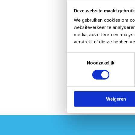
Parkeren kan op o
Deze website maakt gebruik
en vrachtwagens. De
We gebruiken cookies om cont
in de
Hippodroom
websiteverkeer te analyseren
Wil je graag weten
media, adverteren en analys
bevinden? Bekijk
verstrekt of die ze hebben v
Let op
: boekingen worde
mogelijk om je sessie om
Toestemmingsselectie
Noodzakelijk
Weigeren