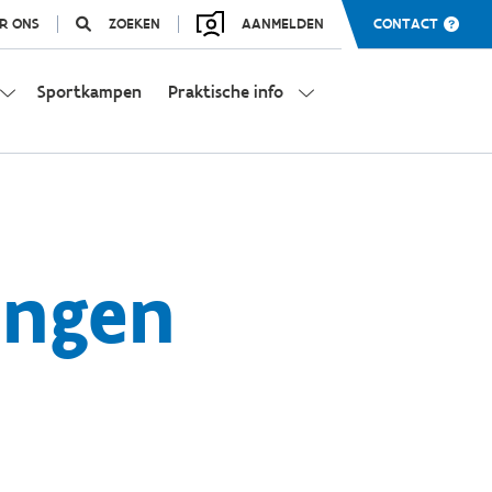
R ONS
ZOEKEN
AANMELDEN
CONTACT
Sportkampen
Praktische info
ingen