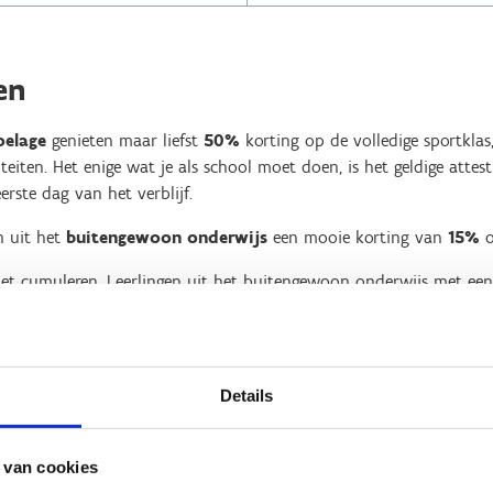
en
oelage
genieten maar liefst
50%
korting op de volledige sportklas,
iteiten. Het enige wat je als school moet doen, is het geldige atte
rste dag van het verblijf.
n uit het
buitengewoon onderwijs
een mooie korting van
15%
o
iet cumuleren. Leerlingen uit het buitengewoon onderwijs met een
voor de 50% korting.
er gratis mee per 15 aanwezige leerlingen
. Voor het buitengewoo
erlingen.
Details
2 jaar al bij Sport Vlaanderen op sportklassen geweest? Dan krijgen
5%
op het verblijf en de maaltijden.
 van cookies