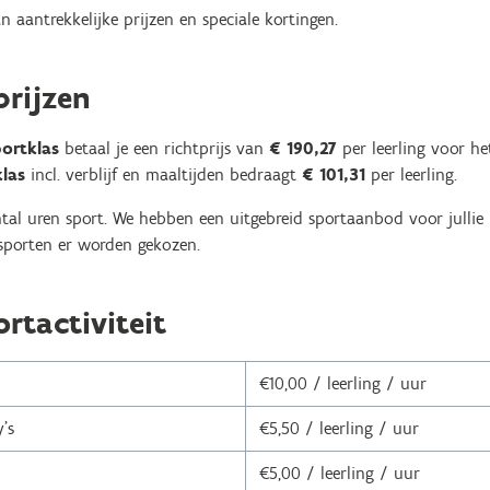
an aantrekkelijke prijzen en speciale kortingen.
prijzen
portklas
betaal je een richtprijs van
€ 190,27
per leerling voor het
las
incl. verblijf en maaltijden bedraagt
€ 101,31
per leerling.
antal uren sport. We hebben een uitgebreid sportaanbod voor jullie
 sporten er worden gekozen.
ortactiviteit
€10,00 / leerling / uur
's
€5,50 / leerling / uur
€5,00 / leerling / uur