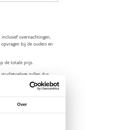
 inclusief overnachtingen,
st opvragen bij de ouders en
p de totale prijs.
 studietoelage zullen dus
n onderwijs is dit 1 gratis
Over
 jullie
een