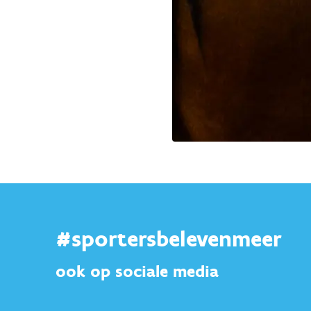
#sportersbelevenmeer
ook op sociale media