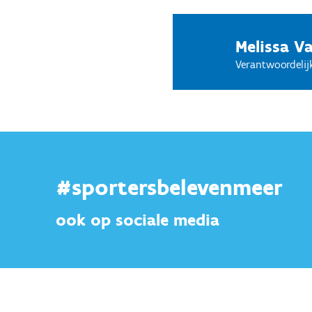
aanvang van het kamp (op
Melissa 
Verantwoordeli
#sportersbelevenmeer
ook op sociale media