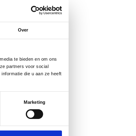
(terug te vinden onder
n tijdens het sportkamp
Over
 media te bieden en om ons
mp)
ze partners voor social
taande spullen mee:
nformatie die u aan ze heeft
taande spullen mee:
taande spullen mee:
en wandelschoenen
Marketing
Voldoende ondergoed en
de allergieën hebben we
Voldoende ondergoed en
rum.
 brengen.
de kampleider de nodige