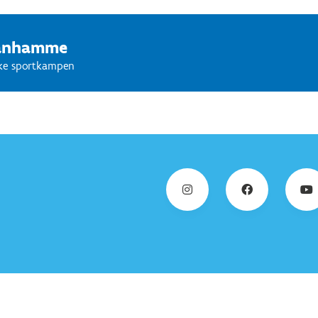
 maandag tussen 8.00u. - 9.00u.).
Vanhamme
jke sportkampen