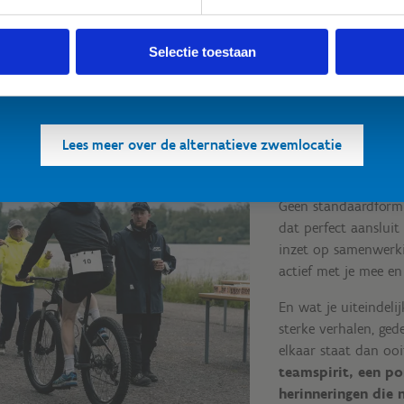
en goed afspoelen na elke training. • Niet in de drijflaag varen. • 
elijkheden. Zo maak je van jouw teambuilding moeiteloos
voor personen met een zwakke gezondheid. Voor de
 meerdaagse beleving.
Selectie toestaan
openwaterzwemmers is er een alternatieve zwemlocatie voorzien.
Bedankt voor jullie begrip! 💙
Lees meer over de alternatieve zwemlocatie
Ga er sam
Geen standaardform
dat perfect aansluit 
inzet op samenwerki
actief met je mee en
En wat je uiteindeli
sterke verhalen, ged
elkaar staat dan ooi
teamspirit, een po
herinneringen die 