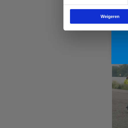
Bot
mog
een
Weigeren