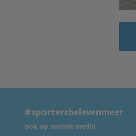
#sportersbelevenmeer
ook op sociale media