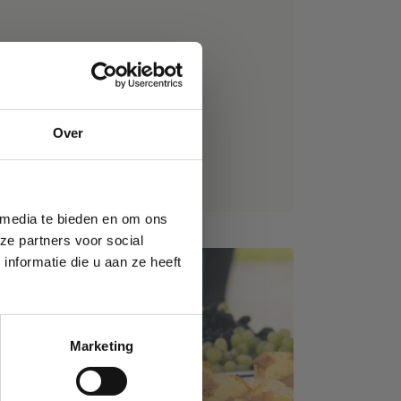
Over
 media te bieden en om ons
ze partners voor social
nformatie die u aan ze heeft
n
ken
Marketing
g. •