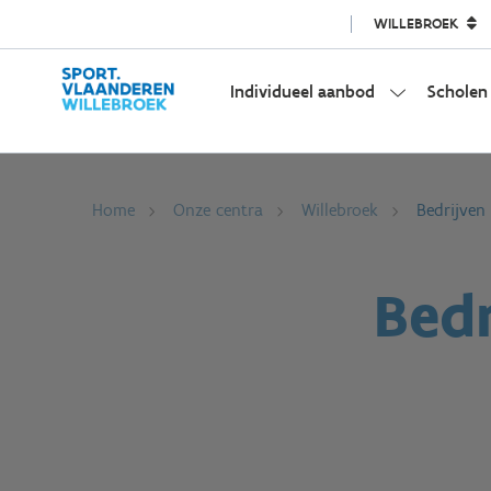
WILLEBROEK
Individueel aanbod
Scholen
Home
Onze centra
Willebroek
Bedrijven
Bedr