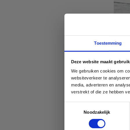
Toestemming
Deze website maakt gebruik
We gebruiken cookies om cont
websiteverkeer te analyseren
media, adverteren en analys
verstrekt of die ze hebben v
C
Toestemmingsselectie
Wil
be
Noodzakelijk
cat
met
voo
rus