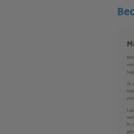
Bed
M
Ben
wer
sug
Zo 
tea
ple
Laa
sam
In 
geb