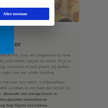
Niet
Alles toestaan
en voor
ules bij ons, maar een programma op maat
bij jullie doelen, wensen en niveau. Of je nu
ng, competitie of puur plezier, wij denken
 zorgen voor een unieke invulling.
jk mee naar huis neemt, is onbetaalbaar:
eelde successen en een team dat dichter bij
t.
Verwacht een stevige boost in
rtie gezonde adrenaline en
nog lang blijven nazinderen.