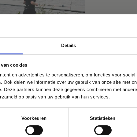
Details
 van cookies
ent en advertenties te personaliseren, om functies voor social
. Ook delen we informatie over uw gebruik van onze site met on
e. Deze partners kunnen deze gegevens combineren met andere i
Blauwalg in de watersportbaa
erzameld op basis van uw gebruik van hun services.
atering en overnachting
🚫 Helaas is er blauwalg vastgesteld in onze watersportbaan. Dit
 je de dag compleet maken? Ontdek onze uitgebreide
tekent dat er vanaf nu een recreatieverbod geldt. 🛶 Roeien, kajak
Voorkeuren
Statistieken
eringopties, van energierijke snacks tot gezellige afsluiters
en zeilen wordt afgeraden, maar kunnen mits volgende
 een hapje en een drankje. Liever blijven overnachten in een
rzorgsmaatregelen: • Handen wassen en ontsmetten na elke trainin
tige, groene omgeving? Ook dat behoort tot de