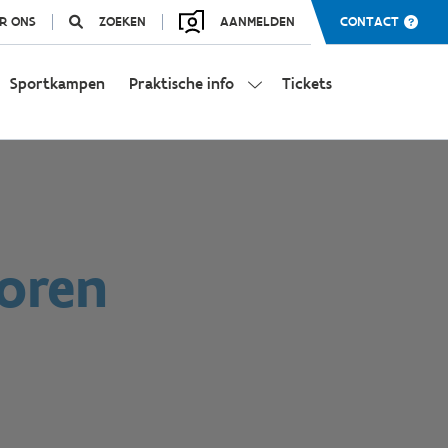
R ONS
ZOEKEN
AANMELDEN
CONTACT
Sportkampen
Praktische info
Tickets
toren