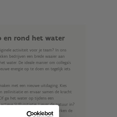
 en rond het water
ginele activiteit voor je team? In ons
ken bedrijven een brede waaier aan
et water. De ideale manier om collega’s
euwe energie op te doen en tegelijk iets
maken met een nieuwe uitdaging. Kies
n zeilinitiatie en ervaar samen de kracht
Of ga het water op tijdens een
ctieve SUP-initiatie. Liever de natuur in?
p uit met de mountainbike en verken de
rtieve manier.