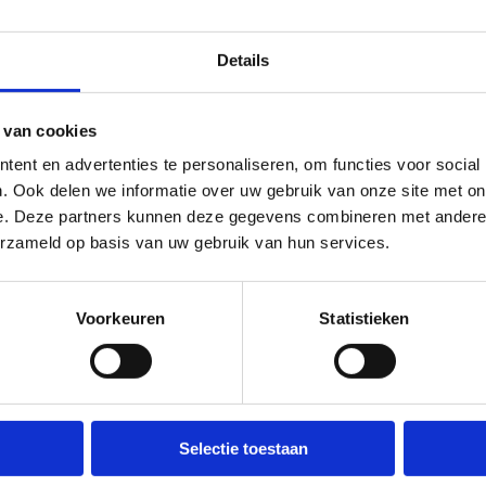
Of je nu op zoek be
Details
combinatie van beide:
een programma op ma
een veilige, toeganke
 van cookies
elk niveau.
ent en advertenties te personaliseren, om functies voor social
. Ook delen we informatie over uw gebruik van onze site met on
e. Deze partners kunnen deze gegevens combineren met andere i
Blauwalg in de watersportbaa
erzameld op basis van uw gebruik van hun services.
🚫 Helaas is er blauwalg vastgesteld in onze watersportbaan. Dit
Vraag je sportinitiatie a
tekent dat er vanaf nu een recreatieverbod geldt. 🛶 Roeien, kajak
Voorkeuren
Statistieken
en zeilen wordt afgeraden, maar kunnen mits volgende
rzorgsmaatregelen: • Handen wassen en ontsmetten na elke trainin
en goed afspoelen na elke training. • Niet in de drijflaag varen. • 
Contacteer ons
voor personen met een zwakke gezondheid. Voor de
Selectie toestaan
openwaterzwemmers is er een alternatieve zwemlocatie voorzien.
Bedankt voor jullie begrip! 💙