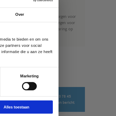
nt naar actie, ontspanning of een
Over
 jullie kiezen de activiteit, wij zorgen voor
at. Onze ervaren begeleiders zorgen voor
lijke en vooral plezierige sportervaring op
 media te bieden en om ons
ze partners voor social
nformatie die u aan ze heeft
n
an
ken
Marketing
g. •
Niet
+32 3 860 78 45
Stuur een bericht
Alles toestaan