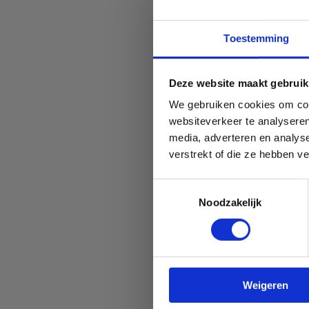
Toestemming
Deze website maakt gebruik
We gebruiken cookies om cont
websiteverkeer te analyseren
media, adverteren en analys
verstrekt of die ze hebben v
Toestemmingsselectie
be
Noodzakelijk
voo
Bot
Weigeren