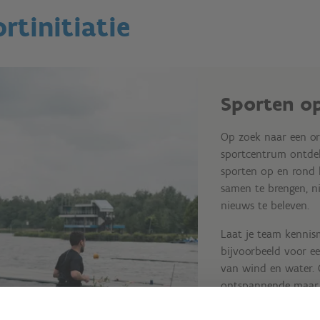
rtinitiatie
Sporten op
Op zoek naar een ori
sportcentrum ontdek
sporten op en rond h
samen te brengen, ni
nieuws te beleven.
Laat je team kennis
bijvoorbeeld voor ee
van wind en water. 
ontspannende maar a
Trek er dan samen o
omgeving op een spo