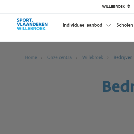
WILLEBROEK
Individueel aanbod
Scholen
Home
Onze centra
Willebroek
Bedrijven
Bedr