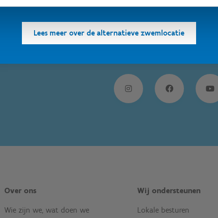
Lees meer over de alternatieve zwemlocatie
Over ons
Wij ondersteunen
Wie zijn we, wat doen we
Lokale besturen