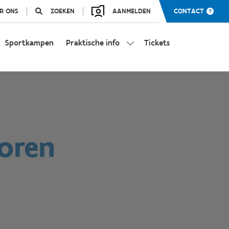
R ONS
ZOEKEN
AANMELDEN
CONTACT
Sportkampen
Praktische info
Tickets
toren