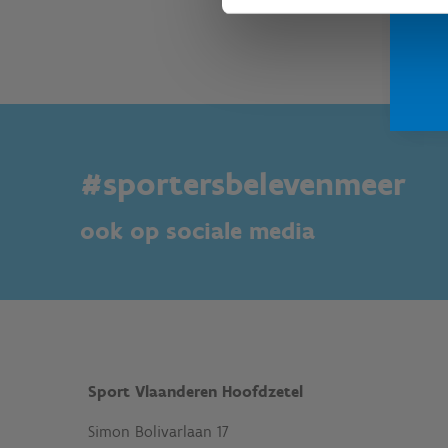
#sportersbelevenmeer
ook op sociale media
Sport Vlaanderen Hoofdzetel
Simon Bolivarlaan 17