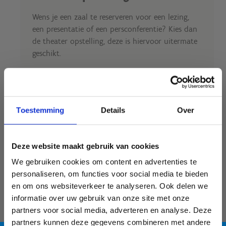
Wens je een zaal te reserveren voor een lezing,
een presentatie of een persconferentie? Kies dan
de theater opstelling, deze is hiervoor uitermate
geschikt.
Vergaderzaal 1: maximaal 40 deelnemers
Vergaderzaal 2: maximaal 30 deelnemers
Toestemming
Details
Over
Vergaderzaal 1 & 2: maximaal 60 deelnemers
Deze website maakt gebruik van cookies
We gebruiken cookies om content en advertenties te
personaliseren, om functies voor social media te bieden
en om ons websiteverkeer te analyseren. Ook delen we
informatie over uw gebruik van onze site met onze
partners voor social media, adverteren en analyse. Deze
partners kunnen deze gegevens combineren met andere