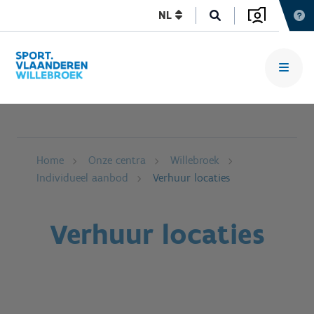
NL
Home
Onze centra
Willebroek
Individueel aanbod
Verhuur locaties
Verhuur locaties