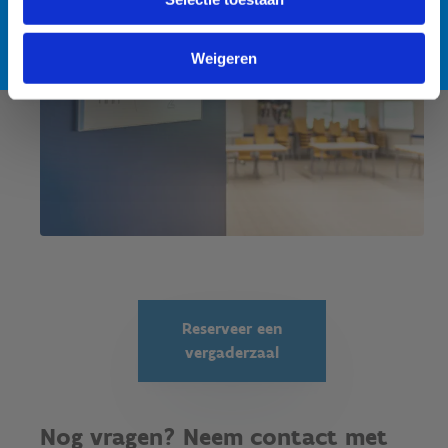
Lees meer over de alternatieve zwemlocatie
Weigeren
Reserveer een
vergaderzaal
Nog vragen? Neem contact met