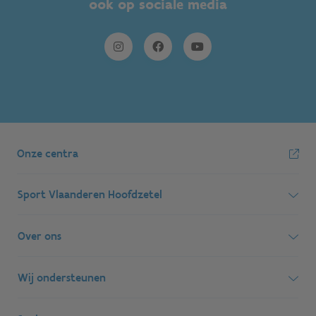
ook op sociale media
Onze centra
Sport Vlaanderen Hoofdzetel
Simon Bolivarlaan 17
Over ons
1000 Brussel
Wie zijn we, wat doen we
Wij ondersteunen
Ondernemingsnummer: BE 0248.142.826
Onze centra
Postadres
Lokale besturen