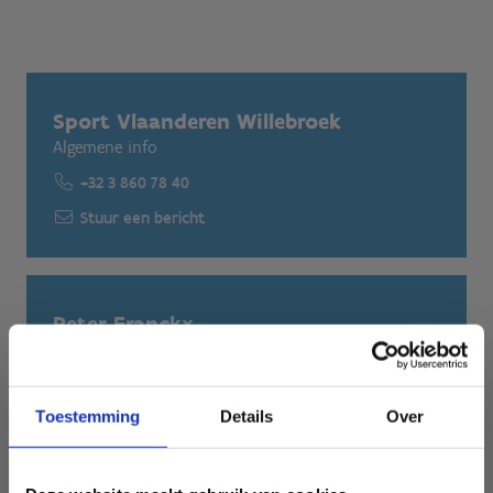
Sport Vlaanderen Willebroek
Algemene info
+32 3 860 78 40
Stuur een bericht
Peter Franckx
Sporttechnisch coördinator
+32 3 860 78 45
Toestemming
Details
Over
Stuur een bericht