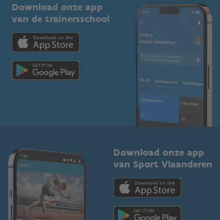
Kennisplatform
Download onze app
Bedrijven
van de trainersschool
Downloads
Trainers en begeleiders
Voor de pers
Scholen
Topsporters
Organisatoren van sportevenementen
Download onze app
van Sport Vlaanderen