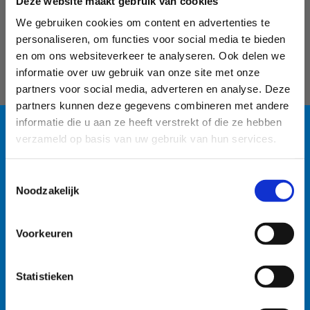
Deze website maakt gebruik van cookies
Sylvia Le Maire
We gebruiken cookies om content en advertenties te
Dossierbeheer sportkampen
personaliseren, om functies voor social media te bieden
en om ons websiteverkeer te analyseren. Ook delen we
+32 3 860 78 49
informatie over uw gebruik van onze site met onze
Stuur een bericht
partners voor social media, adverteren en analyse. Deze
partners kunnen deze gegevens combineren met andere
informatie die u aan ze heeft verstrekt of die ze hebben
verzameld op basis van uw gebruik van hun services.
Blauwalg in de
Toestemmingsselectie
watersportbaan
Noodzakelijk
#sportersbelevenmeer
ook op sociale media
🚫 Helaas is er blauwalg vastgesteld in onze
Voorkeuren
watersportbaan. Dit betekent dat er vanaf nu een
recreatieverbod geldt. 🛶 Roeien, kajakken en zeilen
Statistieken
wordt afgeraden, maar kunnen mits volgende
voorzorgsmaatregelen: • Handen wassen en ontsmetten