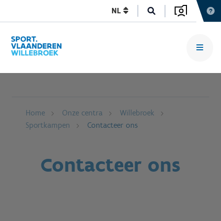
NL
Home
Onze centra
Willebroek
Sportkampen
Contacteer ons
Contacteer ons