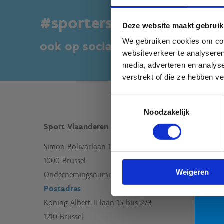
#sportersbelevenmeer
Deze website maakt gebruik
We gebruiken cookies om cont
ook op sociale media
websiteverkeer te analyseren
media, adverteren en analys
verstrekt of die ze hebben v
Toestemmingsselectie
be
Noodzakelijk
Sport Vlaanderen Hoofdzetel
voo
Simon Bolivarlaan 17
Bot
1000 Brussel
Weigeren
Ondernemingsnummer: BE 0248.142.826
Postadres
Koning Albert II-laan 15 bus 273
1210 Brussel