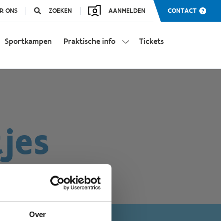
R ONS
ZOEKEN
AANMELDEN
CONTACT
Sportkampen
Praktische info
Tickets
jes
Over