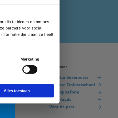
 media te bieden en om ons
ze partners voor social
nformatie die u aan ze heeft
n
ken
Marketing
Snel naar
g. •
Mountainbikeroutes
Niet
Vlaamse Trainersschool
Alles toestaan
Kennisplatform
Downloads
Voor de pers