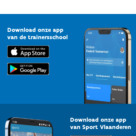
Mountainbikeroutes
Onze nieuwsbrieven
1210 Brussel
G-sport
Vlaamse Trainersschool
Sportclubs
Kennisplatform
Download onze app
Bedrijven
van de trainersschool
Downloads
Trainers en begeleiders
Voor de pers
Scholen
Topsporters
Organisatoren van sportevenementen
Download onze app
van Sport Vlaanderen