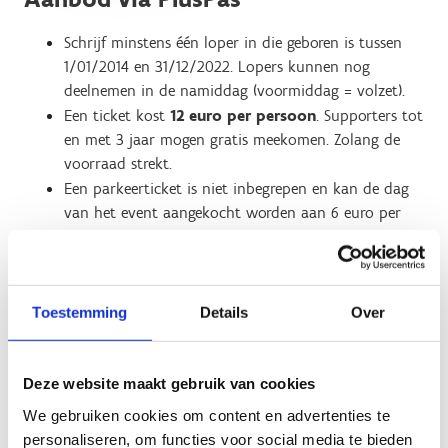
Schrijf minstens één loper in die geboren is tussen
1/01/2014 en 31/12/2022. Lopers kunnen nog
deelnemen in de namiddag (voormiddag = volzet).
Een ticket kost
12 euro per persoon
. Supporters tot
en met 3 jaar mogen gratis meekomen. Zolang de
voorraad strekt.
Een parkeerticket is niet inbegrepen en kan de dag
van het event aangekocht worden aan 6 euro per
wagen. Gratis parking op wandelafstand.
Elke loper krijgt tijdens de K3 RUN&FUN een
borstnummer, T-shirt en stempelkaart voor de K3
FUN die kan ingeruild worden voor een leuke
Toestemming
Details
Over
verrassing.
Alle kinderen die meekomen met een ingeschreven
loper, mogen deelnemen aan de K3 FUN.
Deze website maakt gebruik van cookies
We gebruiken cookies om content en advertenties te
personaliseren, om functies voor social media te bieden