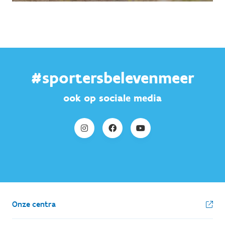
#sportersbelevenmeer
ook op sociale media
Onze centra