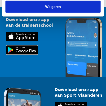
1210 Brussel
G-sport
Weigeren
Vlaamse Trainersschool
Sportclubs
Kennisplatform
Download onze app
Bedrijven
van de trainersschool
Downloads
Trainers en begeleiders
Voor de pers
Scholen
Topsporters
Organisatoren van sportevenementen
Download onze app
van Sport Vlaanderen