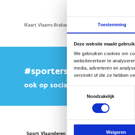
Toestemming
(Kaart Vlaams-Brabant en Brussel toevoegen)
Deze website maakt gebruik
We gebruiken cookies om cont
websiteverkeer te analyseren
#sportersbelevenmeer
media, adverteren en analys
verstrekt of die ze hebben v
ook op sociale media
Toestemmingsselectie
Noodzakelijk
Weigeren
Sport Vlaanderen Hoofdzetel