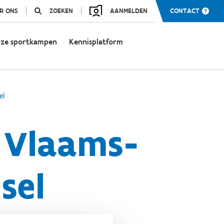
R ONS
ZOEKEN
AANMELDEN
CONTACT
ze sportkampen
Kennisplatform
el
 Vlaams-
sel