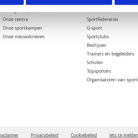
Wie zijn we, wat doen we
Lokale besturen
Onze centra
Sportfederaties
Onze sportkampen
G-sport
Onze nieuwsbrieven
Sportclubs
Bedrijven
Trainers en begeleiders
Scholen
Topsporters
Organisatoren van spor
isclaimer
Privacybeleid
Cookiebeleid
Iets te melde