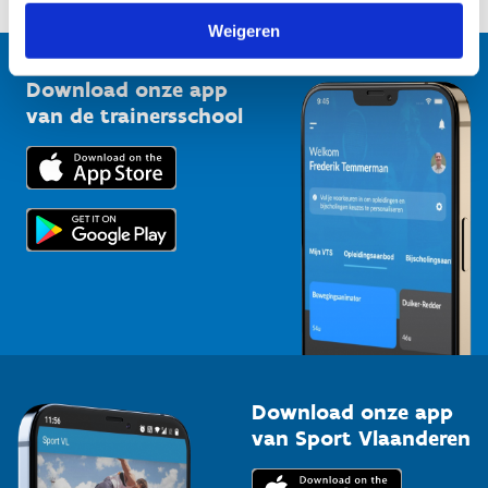
1210 Brussel
G-sport
Weigeren
Vlaamse Trainersschool
Sportclubs
Kennisplatform
Download onze app
Bedrijven
van de trainersschool
Downloads
Trainers en begeleiders
Voor de pers
Scholen
Topsporters
Organisatoren van sportevenementen
Download onze app
van Sport Vlaanderen