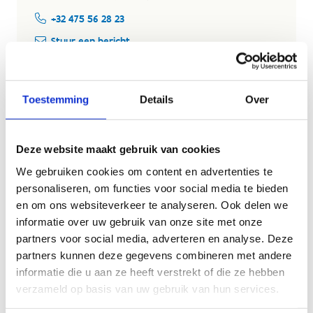
+32 475 56 28 23
Stuur een bericht
Toestemming
Details
Over
Tom Van Praet
Waasland, Schelde- en Durmestreek
Deze website maakt gebruik van cookies
+32 476 55 37 21
We gebruiken cookies om content en advertenties te
Stuur een bericht
personaliseren, om functies voor social media te bieden
en om ons websiteverkeer te analyseren. Ook delen we
informatie over uw gebruik van onze site met onze
partners voor social media, adverteren en analyse. Deze
Benny Jacobs
partners kunnen deze gegevens combineren met andere
Zuid Oost-Vlaanderen
informatie die u aan ze heeft verstrekt of die ze hebben
verzameld op basis van uw gebruik van hun services.
+32 479 37 57 72