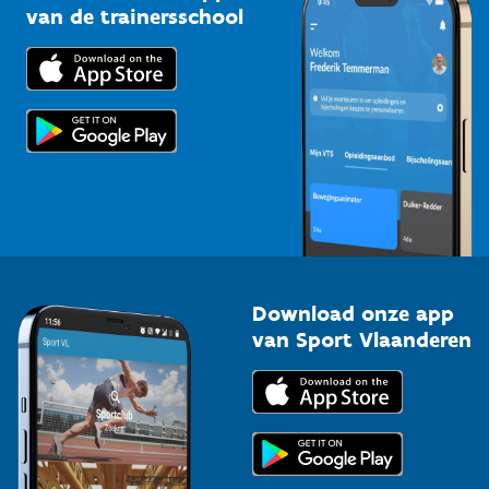
Bedrijven
van de trainersschool
Downloads
Trainers en begeleiders
Voor de pers
Scholen
Topsporters
Organisatoren van sportevenementen
Download onze app
van Sport Vlaanderen