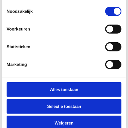
Stuur een bericht
Toestemmingsselectie
Noodzakelijk
Voorkeuren
Sylvie Van De Walle
Leiestreek en Zuid Oost-Vlaanderen
Statistieken
+32 472 92 27 24
Stuur een bericht
Marketing
Melanie Mattys
Alles toestaan
Meetjesland, Deinze en Vlaamse Ardennen
+32 495 86 60 94
Selectie toestaan
Stuur een bericht
Weigeren