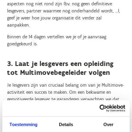
aspecten nog niet rond zijn (bv. nog geen definitieve
lesgevers, partner waarmee nog onderhandeld wordt, …),
geef je weer hoe jouw organisatie dit verder zal
aanpakken.
Binnen de 14 dagen vertellen we je of je aanvraag
goedgekeurd is.
3. Laat je lesgevers een opleiding
tot Multimovebegeleider volgen
Je lesgevers zijn van cruciaal belang om van je Multimove-
activiteit een succes te maken. Om een bekwame en
gemotiveerde lesgever te garanderen verwachten we dat
lesgevers de opleiding Multimove- en Sportsnackbegeleider
(duur = 15u) volgen of ermee gelijk gesteld zijn. De Vlaamse
Trainersschool organiseert daarom jaarlijks heel wat
Toestemming
Details
Over
opleidingen voor Multimovebegeleiders.