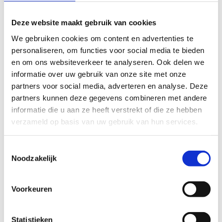
Lees meer over de opleiding Multimove- en
Deze website maakt gebruik van cookies
Sportsnackbegeleider
We gebruiken cookies om content en advertenties te
personaliseren, om functies voor social media te bieden
4. Ontvang je erkenning als
en om ons websiteverkeer te analyseren. Ook delen we
informatie over uw gebruik van onze site met onze
Multimove-organisatie
partners voor social media, adverteren en analyse. Deze
partners kunnen deze gegevens combineren met andere
Wanneer de bovenstaande stappen in orde gebracht zijn,
informatie die u aan ze heeft verstrekt of die ze hebben
ontvang je een Multimove-startpakket met flyers, affiches,
verzameld op basis van uw gebruik van hun services.
een raamsticker 'erkende Multimove-organisatie', 100
stickervellen, een vlaggenlijn en een pakket van een
Multimovestempel en stempelkaarten.
Toestemmingsselectie
Noodzakelijk
Daarnaast ontvang je een logincode voor het Multimove-
luik van deze site. Je kan er de nodige documenten, logo's,
Voorkeuren
brevetjes en ondersteuningsmiddelen downloaden.
Je erkenning als Multimove-organisatie is 1 jaar geldig. Een
Statistieken
werkingsjaar start in de maand september en eindigt de