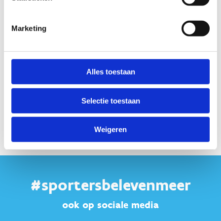
daaropvolgende zomervakantie. Op het einde van elk
sportseizoen/schooljaar kan je jouw erkenning verlengen.
Marketing
Dit doe je door het invullen van een evaluatie (aantal
deelnemers per leeftijd, samenwerkingsvormen, …) en het
doorgeven van een concrete planning van het volgende
sportseizoen.
Alles toestaan
Wij brengen de sportdienst van jouw gemeente en de
Selectie toestaan
sportfederatie (voor erkende sportclubs) op de hoogte van
je erkenning.
Weigeren
#sportersbelevenmeer
ook op sociale media