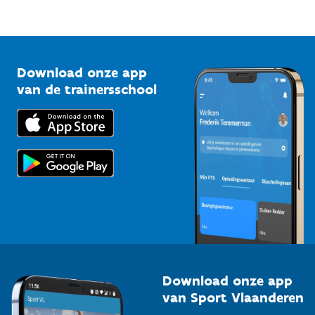
Mountainbikeroutes
Onze nieuwsbrieven
1210 Brussel
G-sport
Vlaamse Trainersschool
Sportclubs
Kennisplatform
Download onze app
Bedrijven
van de trainersschool
Downloads
Trainers en begeleiders
Voor de pers
Scholen
Topsporters
Organisatoren van sportevenementen
Download onze app
van Sport Vlaanderen