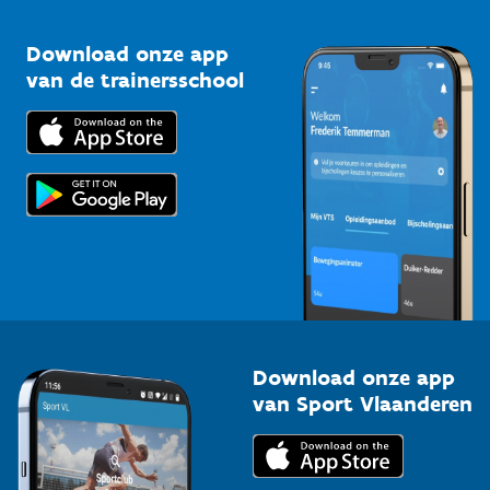
Vlaamse Trainersschool
Sportclubs
Kennisplatform
Download onze app
Bedrijven
van de trainersschool
Downloads
Trainers en begeleiders
Voor de pers
Scholen
Topsporters
Organisatoren van sportevenementen
Download onze app
van Sport Vlaanderen