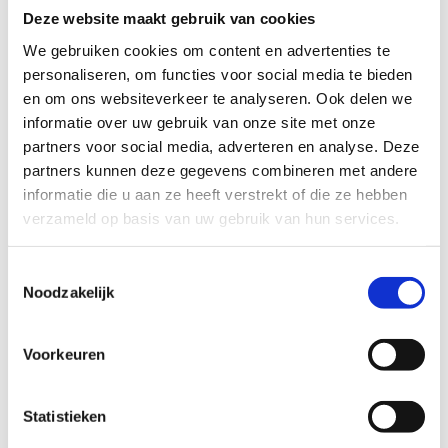
Heb je als partner nog een interessant product voor
Deze website maakt gebruik van cookies
sportclubs? Neem dan contact op met ons. We werken
We gebruiken cookies om content en advertenties te
hiervoor samen met verschillende partnerorganisaties die
personaliseren, om functies voor social media te bieden
als één team achter jouw sportclub staan. De toolkit is
en om ons websiteverkeer te analyseren. Ook delen we
een initiatief van de netwerkgroep vrije tijd binnen de
informatie over uw gebruik van onze site met onze
werking van de
Partnerorganisatie Ondersteuning
partners voor social media, adverteren en analyse. Deze
Settinggericht samenWerken
(PO OSW). Deze
partners kunnen deze gegevens combineren met andere
organisatie is vanuit het preventief gezondheidsbeleid
informatie die u aan ze heeft verstrekt of die ze hebben
(Departement Zorg) sinds 2021 facilitator voor versterkte
verzameld op basis van uw gebruik van hun services.
samenwerking en meer afstemming tussen
preventieorganisaties onderling en tussen
Toestemmingsselectie
preventieorganisaties en organisaties uit de verschillende
Noodzakelijk
sectoren. Het stimuleert zo het settinggericht
samenwerken in 6 netwerkgroepen: gezin, lokale besturen,
onderwijs, vrije tijd, werk, zorg&welzijn. Sport Vlaanderen
Voorkeuren
en Sportieq werken mee in de netwerkgroep vrije tijd.
Statistieken