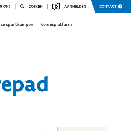
R ONS
ZOEKEN
AANMELDEN
CONTACT
ze sportkampen
Kennisplatform
vepad