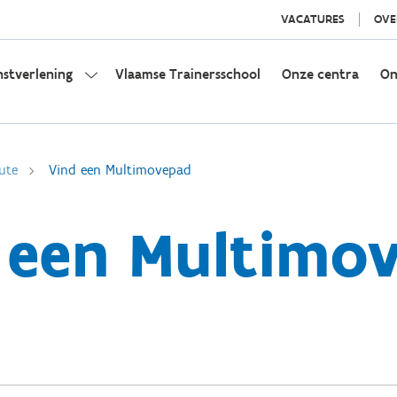
VACATURES
OVE
nstverlening
Vlaamse Trainersschool
Onze centra
On
ute
Vind een Multimovepad
 een Multimo