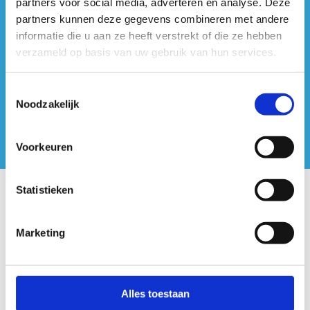
partners voor social media, adverteren en analyse. Deze
#sportersbelevenmeer
partners kunnen deze gegevens combineren met andere
informatie die u aan ze heeft verstrekt of die ze hebben
ook op sociale media
verzameld op basis van uw gebruik van hun services.
Toestemmingsselectie
Noodzakelijk
Voorkeuren
Statistieken
Onze centra
Marketing
Sport Vlaanderen Hoofdzetel
Simon Bolivarlaan 17
Over ons
Alles toestaan
1000 Brussel