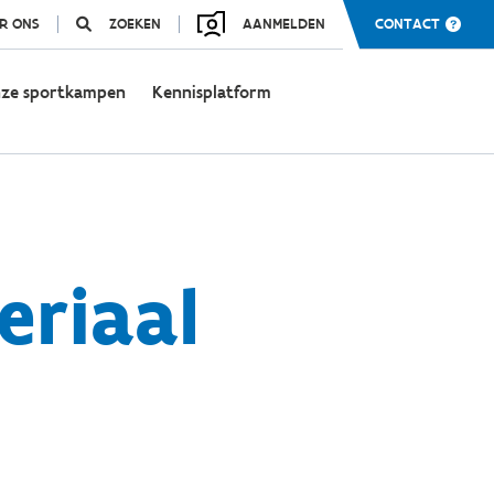
R ONS
ZOEKEN
AANMELDEN
CONTACT
ze sportkampen
Kennisplatform
riaal