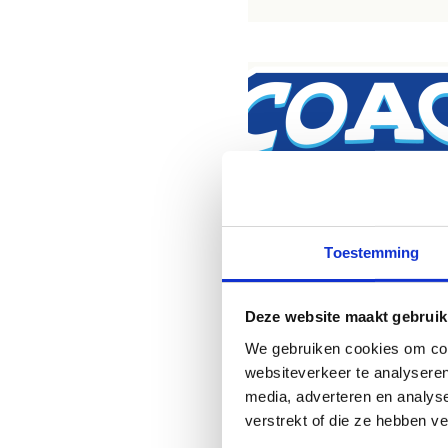
Toestemming
Badge Coachen 
Deze website maakt gebruik
mooiste sport
We gebruiken cookies om cont
websiteverkeer te analyseren
media, adverteren en analys
Bekijk
verstrekt of die ze hebben v