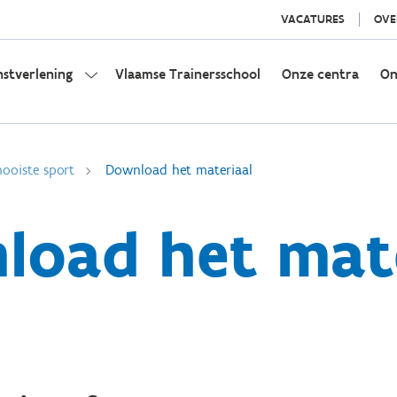
VACATURES
OVE
nstverlening
Vlaamse Trainersschool
Onze centra
On
ooiste sport
Download het materiaal
load het mate