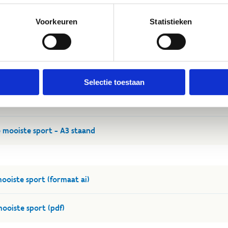
Voorkeuren
Statistieken
.pdf of .ai
Selectie toestaan
 mooiste sport - A3 liggend
 mooiste sport - A3 staand
ooiste sport (formaat ai)
ooiste sport (pdf)