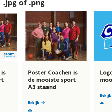
.jpg of .png
is
Poster Coachen is
Logo
rt
de mooiste sport
moo
A3 staand
Bekijk
Bekijk