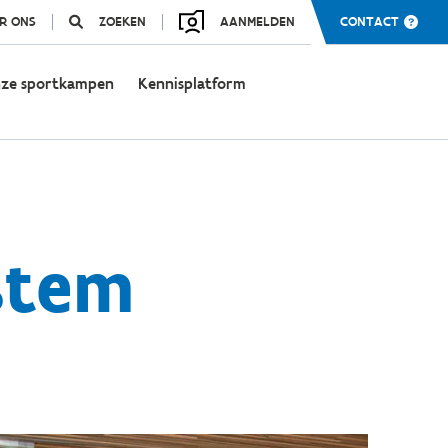
R ONS
ZOEKEN
AANMELDEN
CONTACT
ze sportkampen
Kennisplatform
stem