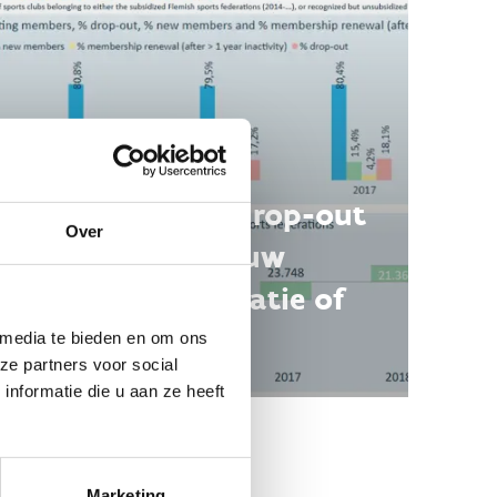
Hoe groot is de drop-out
Over
van tieners in jouw
sportclub, -federatie of
gemeente?
 media te bieden en om ons
ze partners voor social
nformatie die u aan ze heeft
Marketing