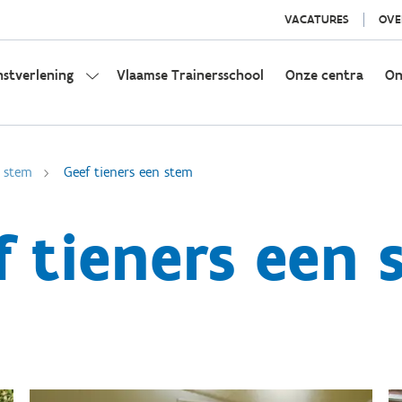
VACATURES
OVE
nstverlening
Vlaamse Trainersschool
Onze centra
On
n stem
Geef tieners een stem
f tieners een 