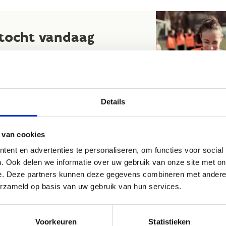
ktocht vandaag
p het oog? contacteer ze en vraag
n voor een gratis proefles of training.
e acties in jouw buurt of heb je
Details
een bepaalde sport? Neem dan zeker
dienst van jouw stad of gemeente. Zij
 van cookies
ent en advertenties te personaliseren, om functies voor social
. Ook delen we informatie over uw gebruik van onze site met on
e. Deze partners kunnen deze gegevens combineren met andere i
Vind een club in je buurt
erzameld op basis van uw gebruik van hun services.
Voorkeuren
Statistieken