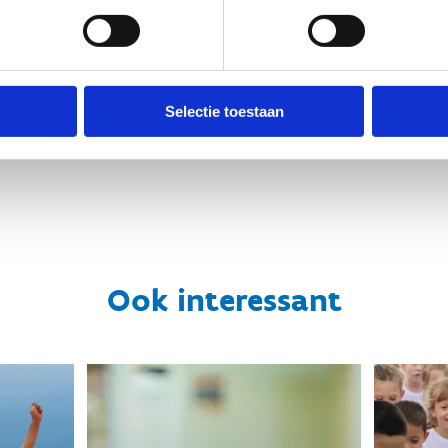
klein, bij een club in de buurt
 ooit in een lokale club in hun buurt. Ontdek hun verhalen hier
Selectie toestaan
Ook interessant