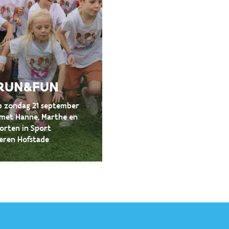
RUN&FUN
 zondag 21 september
met Hanne, Marthe en
porten in Sport
eren Hofstade