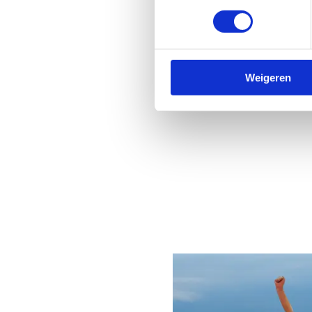
Iedereen begint 
Ook onze olympiërs begonnen
Weigeren
Geen fiches gevonden.