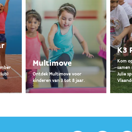
ar
K3 
Multimove
Kom op
ember
samen 
club)
Ontdek Multimove voor
Julia s
kinderen van 3 tot 8 jaar.
Vlaand