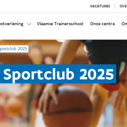
VACATURES
OVE
nstverlening
Vlaamse Trainersschool
Onze centra
On
portclub 2025
 Sportclub 2025