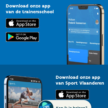
Sportclubs
Kennisplatform
Download onze app
Bedrijven
van de trainersschool
Downloads
Trainers en begeleiders
Voor de pers
Scholen
Topsporters
Organisatoren van sportevenementen
Download onze app
van Sport Vlaanderen