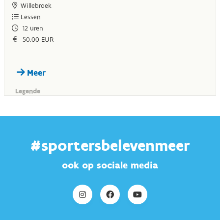
#sportersbelevenmeer
ook op sociale media