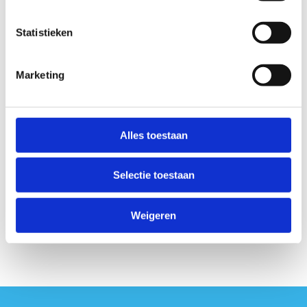
Ik ben momenteel ingeschreven voor een
opleiding Initiator Voetbal
Statistieken
Ik ben momenteel niet ingeschreven voor
een opleiding Initiator Voetbal
Marketing
Anti-Robot Verification
Click to start verification
Friendly
Captcha ⇗
Alles toestaan
Selectie toestaan
Weigeren