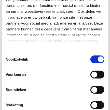
Info voor scholen
personaliseren, om functies voor social media te bieden
Info voor sportfederaties
en om ons websiteverkeer te analyseren. Ook delen we
informatie over uw gebruik van onze site met onze
Contacteer ons
partners voor social media, adverteren en analyse. Deze
partners kunnen deze gegevens combineren met andere
informatie die u aan ze heeft verstrekt of die ze hebben
verzameld op basis van uw gebruik van hun services.
Contacteer ons
Toestemmingsselectie
Noodzakelijk
Voorkeuren
Statistieken
VTS-secretariaat
Marketing
Stuur een bericht