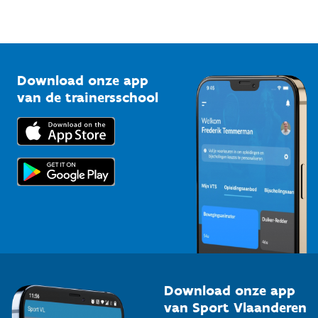
Sportfederaties
Mountainbikeroutes
Onze nieuwsbrieven
1210 Brussel
G-sport
Vlaamse Trainersschool
Sportclubs
Kennisplatform
Download onze app
Bedrijven
van de trainersschool
Downloads
Trainers en begeleiders
Voor de pers
Scholen
Topsporters
Organisatoren van sportevenementen
Download onze app
van Sport Vlaanderen