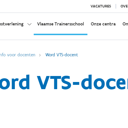
VACATURES
OVE
nstverlening
Vlaamse Trainersschool
Onze centra
On
Info voor docenten
Word VTS-docent
ord VTS-doce