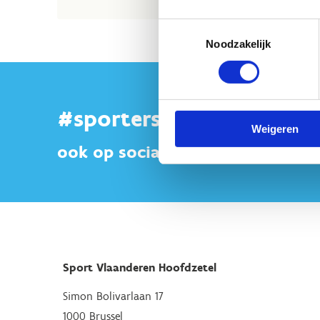
Toestemmingsselectie
Noodzakelijk
#sportersbelevenmeer
Weigeren
ook op sociale media
Sport Vlaanderen Hoofdzetel
Simon Bolivarlaan 17
1000 Brussel