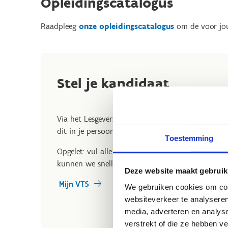
Opleidingscatalogus
Raadpleeg
onze opleidingscatalogus
om de voor jou 
Stel je kandidaat
Via het Lesgeversprofiel kan je je kandidaat stelle
dit in je persoonlijke MijnVTS-profiel.
Toestemming
Opgelet
: vul alle velden zo concreet en volledig 
kunnen we sneller gevolg geven aan jouw kandid
Deze website maakt gebruik
Mijn VTS
We gebruiken cookies om cont
websiteverkeer te analyseren
media, adverteren en analys
verstrekt of die ze hebben v