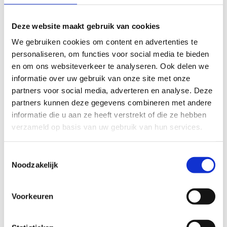
Locatie
Schrijf je in
Deze website maakt gebruik van cookies
We gebruiken cookies om content en advertenties te
personaliseren, om functies voor social media te bieden
en om ons websiteverkeer te analyseren. Ook delen we
Programma
informatie over uw gebruik van onze site met onze
partners voor social media, adverteren en analyse. Deze
partners kunnen deze gegevens combineren met andere
We verwelkomen je graag vanaf 8.30u met een klein
informatie die u aan ze heeft verstrekt of die ze hebben
ontbijt. De dag wordt geopend om 9.15u door
Maarten
verzameld op basis van uw gebruik van hun services.
Van Gramberen
met een razend inspirerende key-note.
Om 10.00u, 13.00u en 14.45u kan je een keuze maken uit
Toestemmingsselectie
een divers aanbod aan
workshops
. Ontdek hieronder
Noodzakelijk
de workshopinhouden en schrijf je nadien in voor de
workshops van jouw keuze.
Voorkeuren
's Middags voorzien we een broodjeslunch, je gratis
aangeboden door de Vlaamse Trainersschool. Afsluiten