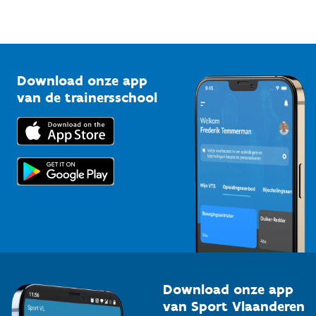
Sportfederaties
Mountainbikeroutes
Onze nieuwsbrieven
1210 Brussel
G-sport
Vlaamse Trainersschool
Sportclubs
Kennisplatform
Download onze app
Bedrijven
van de trainersschool
Downloads
Trainers en begeleiders
Voor de pers
Scholen
Topsporters
Organisatoren van sportevenementen
Download onze app
van Sport Vlaanderen