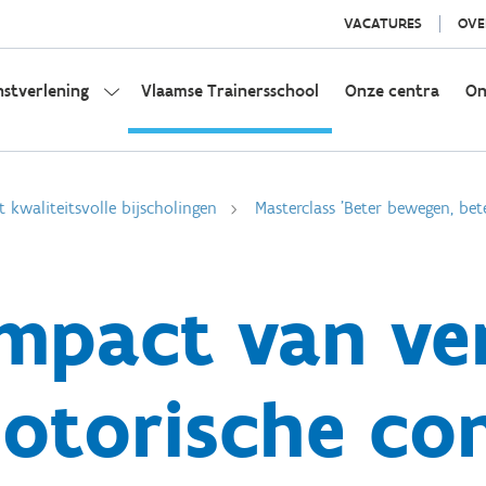
VACATURES
OVE
nstverlening
Vlaamse Trainersschool
Onze centra
On
t kwaliteitsvolle bijscholingen
Masterclass 'Beter bewegen, bete
 Impact van v
otorische con