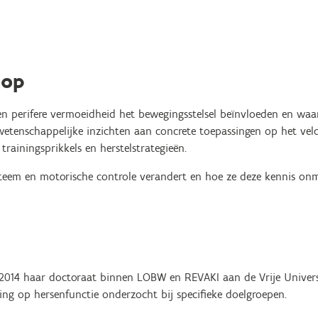
hop
 en perifere vermoeidheid het bewegingsstelsel beïnvloeden en waa
 wetenschappelijke inzichten aan concrete toepassingen op het ve
ainingsprikkels en herstelstrategieën.
teem en motorische controle verandert en hoe ze deze kennis onm
 2014 haar doctoraat binnen LOBW en REVAKI aan de Vrije Universite
ing op hersenfunctie onderzocht bij specifieke doelgroepen.