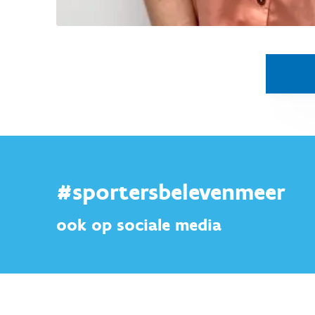
#sportersbelevenmeer
ook op sociale media