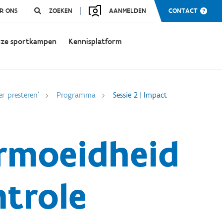
R ONS
ZOEKEN
AANMELDEN
CONTACT
ze sportkampen
Kennisplatform
r presteren'
Programma
Sessie 2 | Impact
ermoeidheid
trole