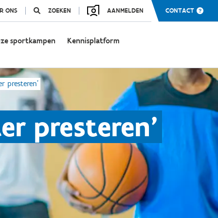
R ONS
ZOEKEN
AANMELDEN
CONTACT
ze sportkampen
Kennisplatform
r presteren'
er presteren'