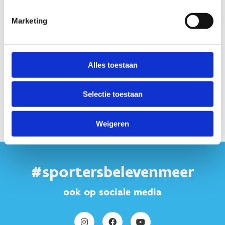
GDN, KU Leuven)).
Marketing
Adres
: Tervuursevest 101, 3001 Leuven (Heverlee)
Wegwijs op de campus
Alles toestaan
Selectie toestaan
Weigeren
#sportersbelevenmeer
ook op sociale media