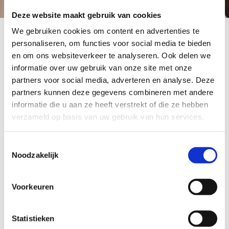
Deze website maakt gebruik van cookies
We gebruiken cookies om content en advertenties te
personaliseren, om functies voor social media te bieden
Situering
en om ons websiteverkeer te analyseren. Ook delen we
Programma
informatie over uw gebruik van onze site met onze
Schrijf je in
partners voor social media, adverteren en analyse. Deze
partners kunnen deze gegevens combineren met andere
Locatie
informatie die u aan ze heeft verstrekt of die ze hebben
verzameld op basis van uw gebruik van hun services.
Locatie
Toestemmingsselectie
Noodzakelijk
KU Leuven
Voorkeuren
Deze masterclass zal plaatsvinden in de gebouwen van
de KU Leuven (Faculteit Bewegings- en
Statistieken
Revalidatiewetenschappen, gebouw De Nayer (Sportkot