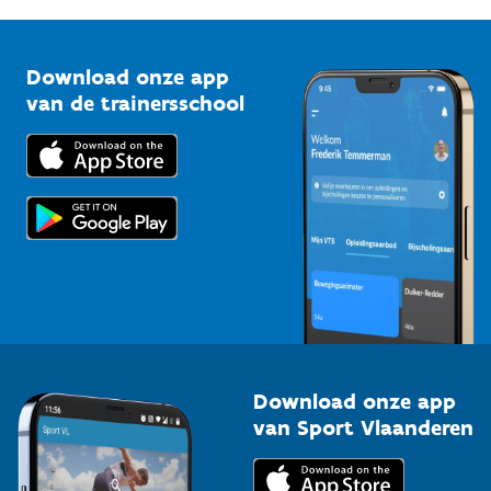
G-sport
Vlaamse Trainersschool
Sportclubs
Kennisplatform
Download onze app
Bedrijven
van de trainersschool
Downloads
Trainers en begeleiders
Voor de pers
Scholen
Topsporters
Organisatoren van sportevenementen
Download onze app
van Sport Vlaanderen