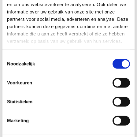
praktijk. Zo was hij in aanloop naar de Olympische Spelen
en om ons websiteverkeer te analyseren. Ook delen we
in Tokio en Parijs Performance Manager bij de Vlaamse
informatie over uw gebruik van onze site met onze
Roeiliga, coördineerde hij de testing en acclimatiestrategie
partners voor social media, adverteren en analyse. Deze
van een aantal Team Belgium atleten i.f.v. Tokio aan de
partners kunnen deze gegevens combineren met andere
UGent, en is hij nu wetenschappelijk expert binnen de
informatie die u aan ze heeft verstrekt of die ze hebben
Performance Cell van ProTour wielerteam Lotto Cycling
verzameld op basis van uw gebruik van hun services.
Team. Jan Boone is tevens vertegenwoordiger van de
universitaire instellingen binnen de Taskforce van de
Toestemmingsselectie
Vlaamse Trainersschool en voorzitter van de Vereniging
Noodzakelijk
voor Bewegings-en Sportwetenschappen.
Voorkeuren
Statistieken
Prof. Dr. Jan Boone
Marketing