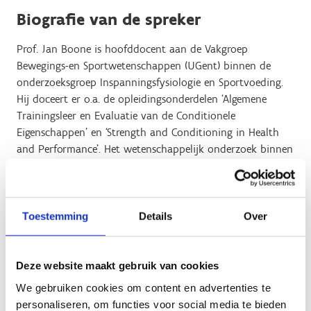
Biografie van de spreker
Prof. Jan Boone is hoofddocent aan de Vakgroep
Bewegings-en Sportwetenschappen (UGent) binnen de
onderzoeksgroep Inspanningsfysiologie en Sportvoeding.
Hij doceert er o.a. de opleidingsonderdelen ‘Algemene
Trainingsleer en Evaluatie van de Conditionele
Eigenschappen’ en ‘Strength and Conditioning in Health
and Performance’. Het wetenschappelijk onderzoek binnen
zijn onderzoeksgroep focust op de volgende topics:
Het Critical Power Concept (en W’ reconstitutie)
Kwantificatie van trainingsbelasting en relatie tot
Toestemming
Details
Over
prestatie in duursporten
De fysiologische responsen in de verschillende
intensiteitsdomeinen
Deze website maakt gebruik van cookies
Naast deze onderzoeksexpertise, zet hij binnen zijn
We gebruiken cookies om content en advertenties te
onderzoeksgroep ook sterk in op dienstverlening in de
personaliseren, om functies voor social media te bieden