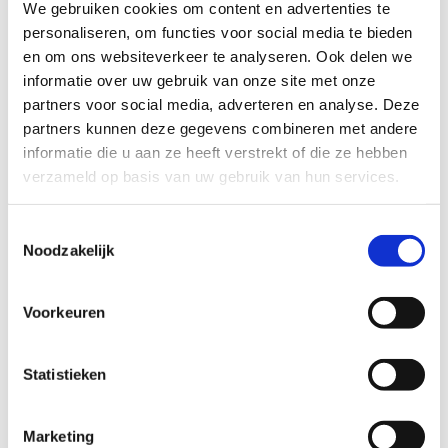
sportpsychologie, mentale training en ondersteunende
We gebruiken cookies om content en advertenties te
diensten gedurende de sportcarrière, high performance
personaliseren, om functies voor social media te bieden
management en competenties in sportmanagement. Paul
en om ons websiteverkeer te analyseren. Ook delen we
is tevens hoofd van de vakgroep "Topsport en Studie", die
informatie over uw gebruik van onze site met onze
topsporters aan de Vrije Universiteit Brussel ondersteunt.
partners voor social media, adverteren en analyse. Deze
partners kunnen deze gegevens combineren met andere
Paul doet onderzoek naar interpersoonlijke relaties in de
informatie die u aan ze heeft verstrekt of die ze hebben
wedstrijdsport, de loopbaanontwikkeling van
verzameld op basis van uw gebruik van hun services.
getalenteerde, topsporters en voormalige topsporters,
onderwijs en advies op het gebied van toegepaste
Toestemmingsselectie
sportpsychologie en de ontwikkeling en het gebruik van
Noodzakelijk
mentale vaardigheden in contexten van topprestaties.
Als sportpsycholoog heeft Paul tijdens diverse Europese en
Voorkeuren
Wereldkampioenschappen advies en ondersteuning
verleend aan elitesporters (bijvoorbeeld in tennis,
zwemmen, kunstschaatsen, schermen, atletiek,
Statistieken
boogschieten, paardrijden en judo), aan topteams
(bijvoorbeeld voetbal en basketbal) en aan de
Marketing
topsportscholen van Tennis Vlaanderen en de Vlaamse