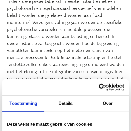
Tijdens deze presentatie zal in eerste instantie met een
psychologisch en psychosociaal perspectief vier modellen
belicht worden die gerelateerd worden aan ‘load
monitoring’. Vervolgens zal ingegaan worden op specifieke
psychologische variabelen en mentale processen die
kunnen gerelateerd worden aan belasting en herstel. In
derde instantie zal toegelicht worden hoe de begeleiding
van atleten kan inspelen op het meten en sturen van
mentale processen bij (sub-)maximale belasting en herstel.
Tenslotte zullen enkele aanbevelingen geformuleerd worden
met betrekking tot de integratie van een psychologisch en
sociaal perspectief in een interdisciplinaire aanpak van het
monitoren en begeleiden van belasting en herstel.
Toestemming
Details
Over
Biografie van de spreker
Paul Wylleman is hoogleraar aan de Vrije Universiteit
Deze website maakt gebruik van cookies
Brussel, waar hij doceert in de domeinen