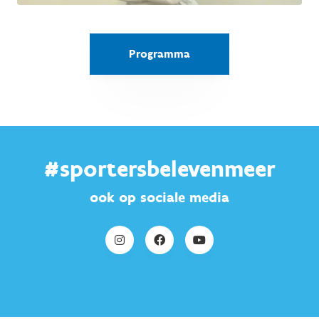
Programma
#sportersbelevenmeer
ook op sociale media