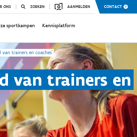
R ONS
ZOEKEN
AANMELDEN
CONTACT
ze sportkampen
Kennisplatform
d van trainers en coaches'
d van trainers en