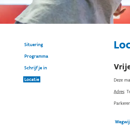
Loc
Situering
Programma
Vrij
Schrijf je in
Locatie
Deze mas
Adres
: T
Parkere
Wegwij