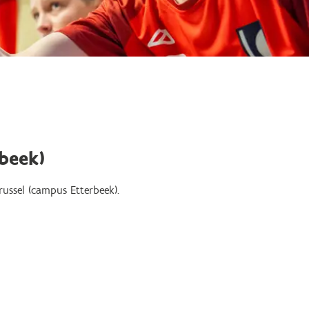
rbeek)
russel (campus Etterbeek).