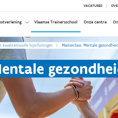
VACATURES
OVE
nstverlening
Vlaamse Trainersschool
Onze centra
On
t kwaliteitsvolle bijscholingen
Masterclass 'Mentale gezondhei
Mentale gezondhei