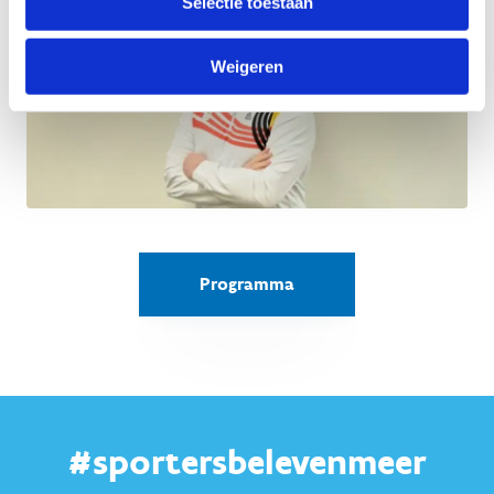
Selectie toestaan
Weigeren
Programma
#sportersbelevenmeer