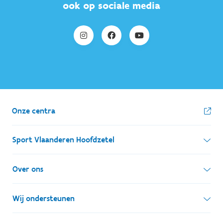
ook op sociale media
Onze centra
Sport Vlaanderen Hoofdzetel
Simon Bolivarlaan 17
Over ons
1000 Brussel
Wie zijn we, wat doen we
Wij ondersteunen
Ondernemingsnummer: BE 0248.142.826
Onze centra
Postadres