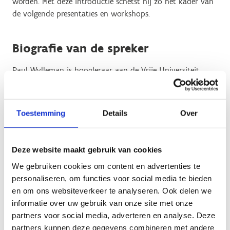
worden. Met deze introductie schetst hij zo het kader van
de volgende presentaties en workshops.
Biografie van de spreker
Paul Wylleman is hoogleraar aan de Vrije Universiteit
Brussel, waar hij doceert in de domeinen
sportpsychologie, mentale training en ondersteunende
diensten gedurende de sportcarrière, high performance
Toestemming
Details
Over
management en competenties in sportmanagement. Paul
is tevens hoofd van de vakgroep "Topsport en Studie", die
topsporters aan de Vrije Universiteit Brussel ondersteunt.
Deze website maakt gebruik van cookies
Paul doet onderzoek naar interpersoonlijke relaties in de
We gebruiken cookies om content en advertenties te
wedstrijdsport, de loopbaanontwikkeling van
personaliseren, om functies voor social media te bieden
getalenteerde, topsporters en voormalige topsporters,
en om ons websiteverkeer te analyseren. Ook delen we
onderwijs en advies op het gebied van toegepaste
informatie over uw gebruik van onze site met onze
sportpsychologie en de ontwikkeling en het gebruik van
partners voor social media, adverteren en analyse. Deze
mentale vaardigheden in contexten van topprestaties.
partners kunnen deze gegevens combineren met andere