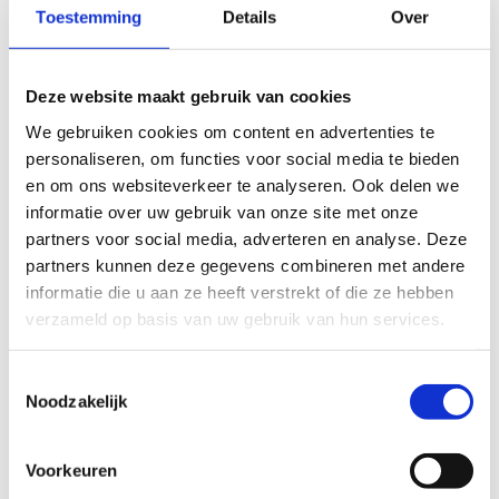
Toestemming
Details
Over
Biografie van de spreker
Pieter Fiers is een ervaren onderzoeker gespecialiseerd in
Deze website maakt gebruik van cookies
biomechanica en de preventie van loopblessures. Na zijn
We gebruiken cookies om content en advertenties te
afstuderen aan de Universiteit Gent in 2008 met een
personaliseren, om functies voor social media te bieden
master in de lichamelijke opvoeding, voltooide hij zijn
en om ons websiteverkeer te analyseren. Ook delen we
doctoraat in de biomechanica van menselijke locomotie
informatie over uw gebruik van onze site met onze
aan de Universiteit Antwerpen en Gent in 2013.
partners voor social media, adverteren en analyse. Deze
partners kunnen deze gegevens combineren met andere
Hij verwierf internationale ervaring door te werken aan de
informatie die u aan ze heeft verstrekt of die ze hebben
Carnegie Mellon University in opdracht van Nike, waar hij
verzameld op basis van uw gebruik van hun services.
een innovatief exoskelet ontwikkelde dat de efficiëntie
van hardlopen verbeterde. Als postdoctoraal onderzoeker
Toestemmingsselectie
aan de Universiteit Gent de afgelopen zes jaar, heeft hij
Noodzakelijk
zich toegelegd op onderzoek naar de oorzaken,
risicofactoren en preventiemethoden van loopblessures.
Zijn bevindingen leveren waardevolle inzichten op voor
Voorkeuren
zowel atleten als medische professionals.