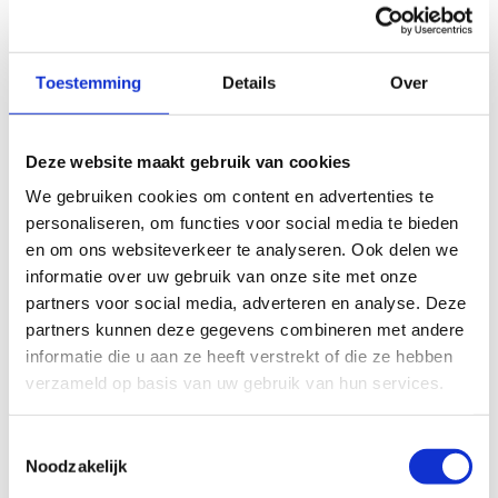
wedstrijdactiviteiten tussen verschillende
trainingsomgevingen.
Toestemming
Details
Over
Biografie van de spreker
Prof. Filip Staes is als gewoon hoogleraar verbonden aan
Deze website maakt gebruik van cookies
de Faculteit Bewegings- en Revalidatiewetenschappen,
We gebruiken cookies om content en advertenties te
departement Revalidatiewetenschappen. Hij is coördinator
personaliseren, om functies voor social media te bieden
van de optie ‘sportkinesitherapie’ binnen de
en om ons websiteverkeer te analyseren. Ook delen we
masteropleiding Revalidatiewetenschappen en
informatie over uw gebruik van onze site met onze
Kinesitherapie.
partners voor social media, adverteren en analyse. Deze
partners kunnen deze gegevens combineren met andere
Het onderzoek dat wordt uitgevoerd door het team van
informatie die u aan ze heeft verstrekt of die ze hebben
Prof. Staes focust zich op twee gebieden: het begrijpen
verzameld op basis van uw gebruik van hun services.
van de gevolgen van letsels op bewegingen ter hoogte het
onderste lidmaat en het multidimensionaal inschatten
van belasting op letselprevalentie binnen de elite
Toestemmingsselectie
jeugdsport.
Noodzakelijk