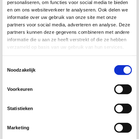
faculteit bewegings- en revalidatiewetenschappen in
personaliseren, om functies voor social media te bieden
Leuven. Als sportarts verzorgt hij op het SMAC onder
en om ons websiteverkeer te analyseren. Ook delen we
andere de medische begeleiding van verschillende atleten
informatie over uw gebruik van onze site met onze
in diverse sporten, alsook enkele clubs, federaties en
partners voor social media, adverteren en analyse. Deze
topsportscholen (voetbal, volleybal, …). Dit klinische werk
partners kunnen deze gegevens combineren met andere
combineert hij met wetenschappelijk onderzoek naar
informatie die u aan ze heeft verstrekt of die ze hebben
diagnostiek en behandeling van spier- en peesletsels,
verzameld op basis van uw gebruik van hun services.
alsook revalidatie van courante sportblessures.
Toestemmingsselectie
Noodzakelijk
Voorkeuren
Prof. Dr. Stijn Bogaerts
Statistieken
Marketing