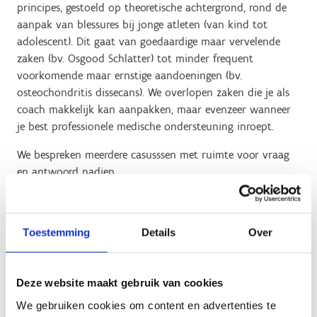
principes, gestoeld op theoretische achtergrond, rond de
aanpak van blessures bij jonge atleten (van kind tot
adolescent). Dit gaat van goedaardige maar vervelende
zaken (bv. Osgood Schlatter) tot minder frequent
voorkomende maar ernstige aandoeningen (bv.
osteochondritis dissecans). We overlopen zaken die je als
coach makkelijk kan aanpakken, maar evenzeer wanneer
je best professionele medische ondersteuning inroept.
We bespreken meerdere casusssen met ruimte voor vraag
en antwoord nadien.
Biografie van de spreker
Toestemming
Details
Over
Prof. Dr. Stijn Bogaerts is als staflid verbonden aan de
dienst fysische geneeskunde en revalidatie van UZ Leuven.
Deze website maakt gebruik van cookies
Hierbij is hij werkzaam te Pellenberg alsook op het
Sportmedisch Adviescentrum (SMAC) op de campus van de
We gebruiken cookies om content en advertenties te