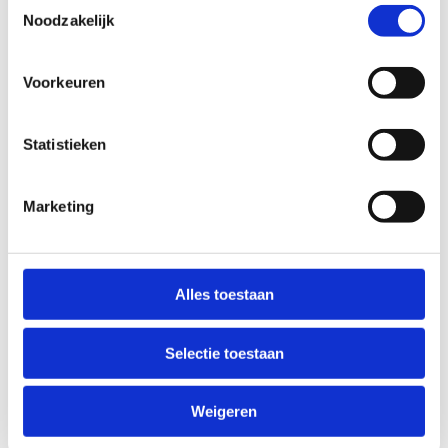
Toestemmingsselectie
Noodzakelijk
Verwelkoming | 09.00u-09.30u
Voorkeuren
Welkom! Neem gerust een drankje van het
drankenbuffet.
Statistieken
Sessie 1 | 09.30u - 10.45u
Myofasciale ketens als een uitgangspunt
Marketing
voor functionele krachttraining in de sport
Pauze | 10.45u-11.15u
(
Stefan Deckx - Universiteit Antwerpen
)
Kwaliteitsvolle sportspecifieke- en
Alles toestaan
Even bijtanken. Neem gerust een drankje van het
lichaamsspecifieke bewegingsevaluaties als
drankenbuffet.
basis voor een relevante (fysieke)
Sessie 2 | 11.15u - 12.30u
Selectie toestaan
doelstellingsbepaling
(
Dr. Kristof Huts - Vrije
Universiteit Brussel
)
Krachttraining: Fysiologische stimuli,
Weigeren
profiling van atleten en integratie van
Lunch | 12.30u-14.00u