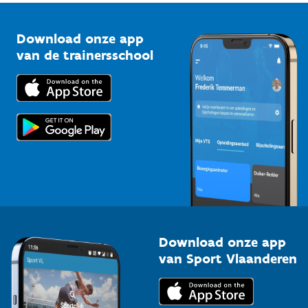
Vlaamse Trainersschool
Sportclubs
Kennisplatform
Download onze app
Bedrijven
van de trainersschool
Downloads
Trainers en begeleiders
Voor de pers
Scholen
Topsporters
Organisatoren van sportevenementen
Download onze app
van Sport Vlaanderen