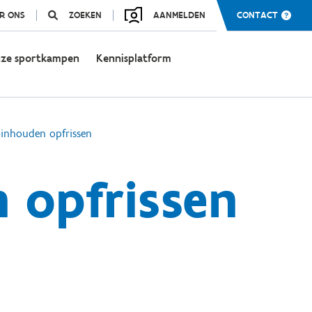
R ONS
ZOEKEN
AANMELDEN
CONTACT
ze sportkampen
Kennisplatform
-inhouden opfrissen
 opfrissen