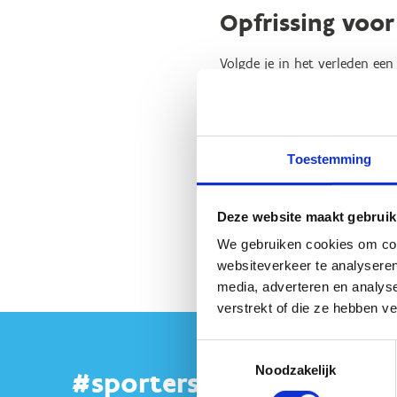
Opfrissing voor
Volgde je in het verleden een 
leerden ook wij bij. We vormd
the art inhoud over de pedag
we natuurlijk heel graag met
Toestemming
Hoe? We ontwikkelden een con
manier kennis met de nieuwste
inhouden permanent beschik
Deze website maakt gebruik
Schrijf je in
We gebruiken cookies om cont
websiteverkeer te analyseren
media, adverteren en analys
verstrekt of die ze hebben v
Toestemmingsselectie
Noodzakelijk
#sportersbelevenmeer