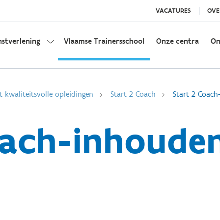
VACATURES
OVE
nstverlening
Vlaamse Trainersschool
Onze centra
On
t kwaliteitsvolle opleidingen
Start 2 Coach
Start 2 Coach
oach-inhouden