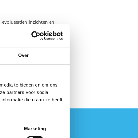
jd evolueerden inzichten en
art 2 Coach, met een state of
n. En deze inzichten delen
Over
maak je op een interactieve
a inschrijving blijven de
 media te bieden en om ons
ze partners voor social
nformatie die u aan ze heeft
Marketing