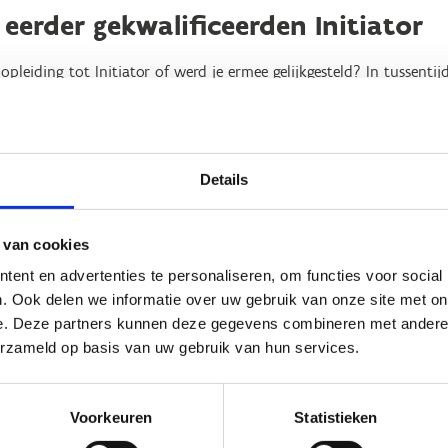
 eerder gekwalificeerden Initiator
opleiding tot Initiator of werd je ermee gelijkgesteld? In tussenti
en het vroegere Algemeen Gedeelte Initiator (Module 1) om naar St
ogisch-didactische basisprincipes rond verantwoord training geve
 jou!
Details
crete bijscholing aan de hand van verschillende e-learnings. Zo 
 inzichten. Meer informatie en inschrijven via de link hiernaast. N
baar.
 van cookies
ent en advertenties te personaliseren, om functies voor social
. Ook delen we informatie over uw gebruik van onze site met on
e. Deze partners kunnen deze gegevens combineren met andere i
erzameld op basis van uw gebruik van hun services.
Voorkeuren
Statistieken