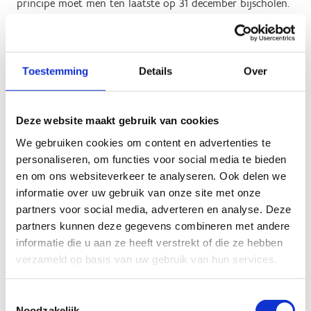
principe moet men ten laatste op 31 december bijscholen.
We adviseren beter te vroeg dan te laat bij te scholen. Een
zwembadverantwoordelijke (= werkgever) verkiest vaak
een redder met een zeer recent (<12 maanden)
bijscholingsattest.
Toestemming
Details
Over
Ben je een Hoger Redder en miste je langer dan een jaar
een bijscholing? Schrijf je dan zeker zo vlug mogelijk in
Deze website maakt gebruik van cookies
voor een bijscholing Redder. Enkel wanneer je beschikt
We gebruiken cookies om content en advertenties te
over je bijscholingsattest ben je opnieuw in orde volgens
personaliseren, om functies voor social media te bieden
de Vlarem II wetgeving.
en om ons websiteverkeer te analyseren. Ook delen we
informatie over uw gebruik van onze site met onze
partners voor social media, adverteren en analyse. Deze
Ben je al gediplomeerd redder en wil je de meest recente
partners kunnen deze gegevens combineren met andere
cursusinhouden van de volledige opleiding Hoger Redder
informatie die u aan ze heeft verstrekt of die ze hebben
raadplegen? Dan kan dit via onze
opfrissingscursus
. Die
verzameld op basis van uw gebruik van hun services.
online module leidt je doorheen de laatste nieuwe
opleidingsinhouden via ons e-learningplatform VTS
Toestemmingsselectie
Connect.
Noodzakelijk