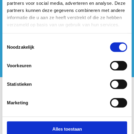
partners voor social media, adverteren en analyse. Deze
partners kunnen deze gegevens combineren met andere
#sportersbelevenmeer
informatie die u aan ze heeft verstrekt of die ze hebben
verzameld op basis van uw gebruik van hun services.
ook op sociale media
Toestemmingsselectie
Noodzakelijk
Voorkeuren
Statistieken
Onze centra
Marketing
Sport Vlaanderen Hoofdzetel
Simon Bolivarlaan 17
Over ons
Alles toestaan