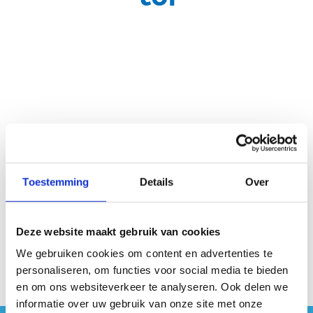
Opleidingen
Jaarlijks organiseren we één opleiding tot
Zwembadcoördinator. Als zwembadcoördinator zorg je
Toestemming
Details
Over
voor de uitbating van een zwembad, ken je de
reglementering en motiveer je het aanwezige personeel.
Deze website maakt gebruik van cookies
Aanbod opleidingen Zwembadcoördinator
We gebruiken cookies om content en advertenties te
personaliseren, om functies voor social media te bieden
en om ons websiteverkeer te analyseren. Ook delen we
informatie over uw gebruik van onze site met onze